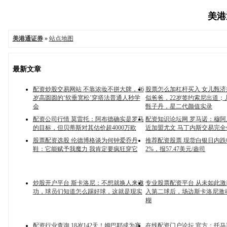
美港通
美港通证券
»
站点地图
最新文章
配资炒股交易网站 不靠浓妆不拼大牌，46
股票怎么加杠杆买入 女儿甄
岁高圆圆的‘软垂宽松’穿搭法普通人秒学
似爸爸，22岁签约索尼出道；
会
甄子丹，星二代颜值实录
配资公司行情 莫雷托：阿布德确实是罗马
配资知识论坛网 罗马诺：穆
的目标，但贝蒂斯对其估价超4000万欧
近加盟尤文 马丁内斯交易完全
股票配资选股 伦德博格谈为何钟爱乔丹
推荐配资股票 现货白银日内
鞋：它能赋予我魔力 我肯定要疯狂穿它
2%，报57.47美元/盎司
炒股开户平台 斯卡洛尼：不想就换人来邀
专业股票配资平台 从未如此
功，球员们知道怎么踢好球，这就是现实
入第二球后，场边斯卡洛尼激
糊
配资行业查询 18岁142天！姆巴耶成为塞
在线配资门户论坛 官方：托