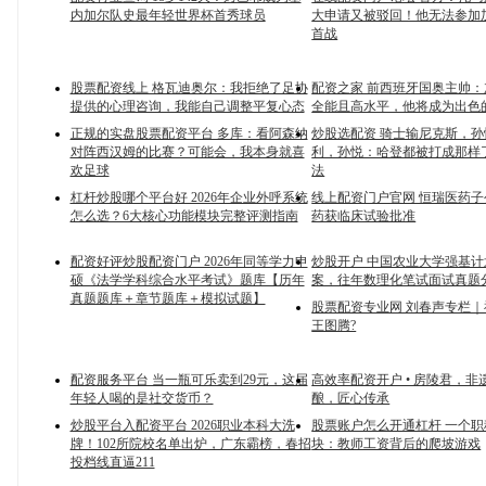
内加尔队史最年轻世界杯首秀球员
大申请又被驳回！他无法参加
首战
股票配资线上 格瓦迪奥尔：我拒绝了足协
配资之家 前西班牙国奥主帅
提供的心理咨询，我能自己调整平复心态
全能且高水平，他将成为出色
正规的实盘股票配资平台 多库：看阿森纳
炒股选配资 骑士输尼克斯，
对阵西汉姆的比赛？可能会，我本身就喜
利，孙悦：哈登都被打成那样
欢足球
法
杠杆炒股哪个平台好 2026年企业外呼系统
线上配资门户官网 恒瑞医药
怎么选？6大核心功能模块完整评测指南
药获临床试验批准
配资好评炒股配资门户 2026年同等学力申
炒股开户 中国农业大学强基
硕《法学学科综合水平考试》题库【历年
案，往年数理化笔试面试真题
真题题库＋章节题库＋模拟试题】
股票配资专业网 刘春声专栏
王图腾?
配资服务平台 当一瓶可乐卖到29元，这届
高效率配资开户 • 房陵君，非
年轻人喝的是社交货币？
酿，匠心传承
炒股平台入配资平台 2026职业本科大洗
股票账户怎么开通杠杆 一个
牌！102所院校名单出炉，广东霸榜，春招
块：教师工资背后的爬坡游戏
投档线直逼211