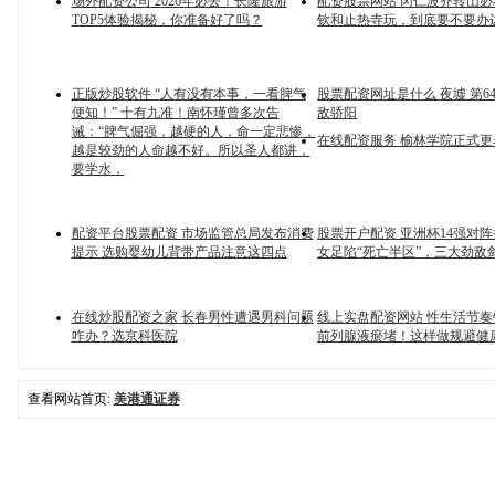
场外配资公司 2026年必去！长隆旅游
配资股票网站 冈仁波齐转山
TOP5体验揭秘，你准备好了吗？
钦和止热寺玩，到底要不要办
正版炒股软件 “人有没有本事，一看脾气
股票配资网址是什么 夜墟 第64
便知！” 十有九准！南怀瑾曾多次告
敌骄阳
诫：“脾气倔强，越硬的人，命一定悲惨，
在线配资服务 榆林学院正式
越是较劲的人命越不好。所以圣人都讲，
要学水，
配资平台股票配资 市场监管总局发布消费
股票开户配资 亚洲杯14强对
提示 选购婴幼儿背带产品注意这四点
女足陷“死亡半区”，三大劲敌
在线炒股配资之家 长春男性遭遇男科问题
线上实盘配资网站 性生活节
咋办？选京科医院
前列腺液瘀堵！这样做规避健
查看网站首页:
美港通证券