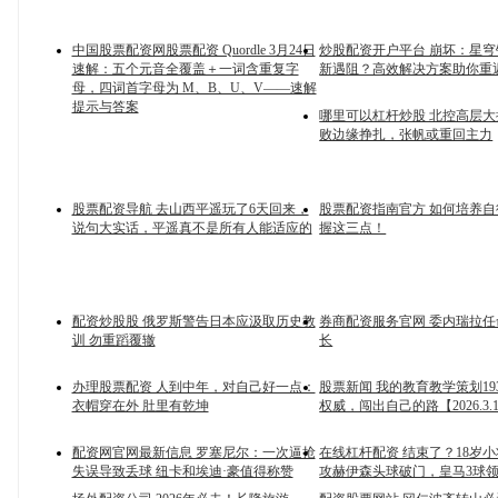
中国股票配资网股票配资 Quordle 3月24日
炒股配资开户平台 崩坏：星穹铁
速解：五个元音全覆盖＋一词含重复字
新遇阻？高效解决方案助你重
母，四词首字母为 M、B、U、V——速解
提示与答案
哪里可以杠杆炒股 北控高层
败边缘挣扎，张帆或重回主力
股票配资导航 去山西平遥玩了6天回来，
股票配资指南官方 如何培养
说句大实话，平遥真不是所有人能适应的
握这三点！
配资炒股股 俄罗斯警告日本应汲取历史教
券商配资服务官网 委内瑞拉
训 勿重蹈覆辙
长
办理股票配资 人到中年，对自己好一点：
股票新闻 我的教育教学策划19
衣帽穿在外 肚里有乾坤
权威，闯出自己的路【2026.3.
配资网官网最新信息 罗塞尼尔：一次逼抢
在线杠杆配资 结束了？18岁
失误导致丢球 纽卡和埃迪·豪值得称赞
攻赫伊森头球破门，皇马3球