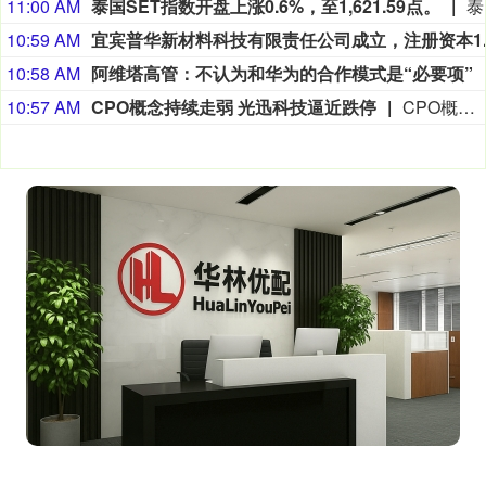
11:00 AM
泰国SET指数开盘上涨0.6%，至1,621.59点。
泰国S
10:59 AM
10:58 AM
阿维塔高管：不认为和华为的合作模式是“必要项”
10:57 AM
CPO概念持续走弱 光迅科技逼近跌停
CPO概念盘中持续走弱，光迅科技逼近跌停，中际旭创跌超7%，A+H股总市值再度跌破1万亿，东山精密、新易盛、长芯博创、联讯仪器等均跌超5%。