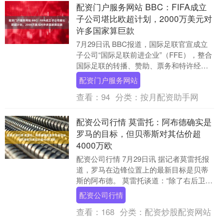
配资门户服务网站 BBC：FIFA成立
子公司堪比欧超计划，2000万美元对
许多国家算巨款
7月29日讯 BBC报道，国际足联官宣成立
子公司“国际足联前进企业”（FFE），整合
国际足联的转播、赞助、票务和特许经营
等商业权益与赛事运营。初始股权估值
配资门户服务网站
200....
查看：
94
分类：
按月配资助手网
配资公司行情 莫雷托：阿布德确实是
罗马的目标，但贝蒂斯对其估价超
4000万欧
配资公司行情 7月29日讯 据记者莫雷托报
道，罗马在边锋位置上的最新目标是贝蒂
斯的阿布德。 莫雷托谈道：“除了右后卫位
置，罗马下午还关注了弗雷斯内达，尽管
配资公司行情
存在困....
查看：
168
分类：
配资炒股配资网站