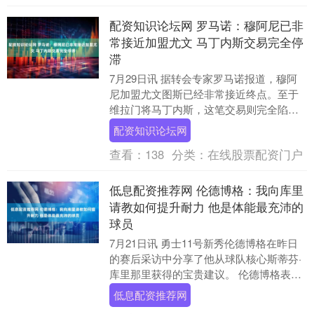
配资知识论坛网 罗马诺：穆阿尼已非
常接近加盟尤文 马丁内斯交易完全停
滞
7月29日讯 据转会专家罗马诺报道，穆阿
尼加盟尤文图斯已经非常接近终点。至于
维拉门将马丁内斯，这笔交易则完全陷入
停滞状态。 关于穆阿尼 罗马诺：“是的，
配资知识论坛网
这可能是....
查看：
138
分类：
在线股票配资门户
低息配资推荐网 伦德博格：我向库里
请教如何提升耐力 他是体能最充沛的
球员
7月21日讯 勇士11号新秀伦德博格在昨日
的赛后采访中分享了他从球队核心斯蒂芬·
库里那里获得的宝贵建议。 伦德博格表
示：“其实我只问了库里一个问题，那就是
低息配资推荐网
如何提....