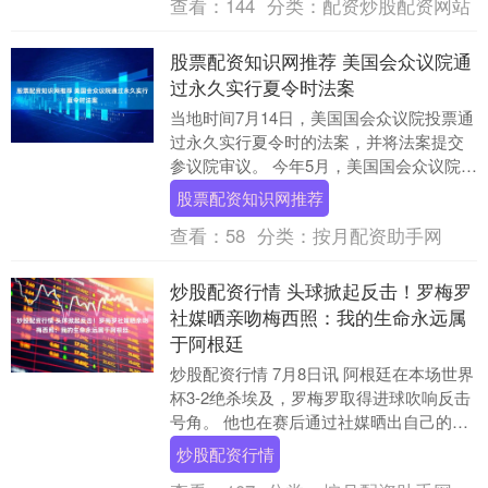
查看：
144
分类：
配资炒股配资网站
股票配资知识网推荐 美国会众议院通
过永久实行夏令时法案
当地时间7月14日，美国国会众议院投票通
过永久实行夏令时的法案，并将法案提交
参议院审议。 今年5月，美国国会众议院能
源和商业委员会以48比1的结果通过了《阳
股票配资知识网推荐
光保....
查看：
58
分类：
按月配资助手网
炒股配资行情 头球掀起反击！罗梅罗
社媒晒亲吻梅西照：我的生命永远属
于阿根廷
炒股配资行情 7月8日讯 阿根廷在本场世界
杯3-2绝杀埃及，罗梅罗取得进球吹响反击
号角。 他也在赛后通过社媒晒出自己的比
赛照以及亲吻梅西的合照炒股配资行情，
炒股配资行情
并配....