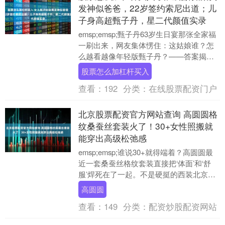
发神似爸爸，22岁签约索尼出道；儿
子身高超甄子丹，星二代颜值实录
emsp;emsp;甄子丹63岁生日宴那张全家福
一刷出来，网友集体愣住：这姑娘谁？怎
么越看越像年轻版甄子丹？——答案揭晓
股票怎么加杠杆买入，是女儿甄济如。22
股票怎么加杠杆买入
岁....
查看：
192
分类：
在线股票配资门户
北京股票配资官方网站查询 高圆圆格
纹桑蚕丝套装火了！30+女性照搬就
能穿出高级松弛感
emsp;emsp;谁说30+就得端着？高圆圆最
近一套桑蚕丝格纹套装直接把‘体面’和‘舒
服’焊死在了一起。不是硬挺的西装北京股
票配资官方网站查询，不是紧绷的剪裁....
高圆圆
查看：
149
分类：
配资炒股配资网站