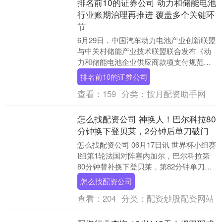
排名前10的证券公司 动力和储能电池
行业账期治理再推进 覆盖多个关键环
节
6月29日，中国汽车动力电池产业创新联盟
与中关村储能产业技术联盟联合发布《动
力和储能电池企业供应商款项支付规范倡
议》（以下简称《倡议》）。《倡议》聚
排名前10的证券公司
焦动力和储能....
查看：
159
分类：
按月配资助手网
怎么找配资公司 神换人！巴尔科拉80
分钟换下登贝莱，2分钟后单刀破门
怎么找配资公司 06月17日讯 世界杯小组赛
I组第1轮法国对阵塞内加尔，巴尔科拉第
80分钟替补换下登贝莱，第82分钟单刀破
门。 怎么找配资公司....
怎么找配资公司
查看：
204
分类：
配资炒股配资网站