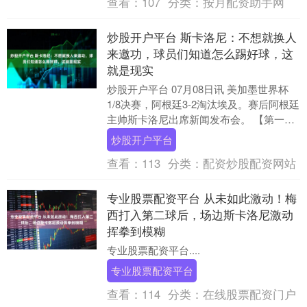
查看：
107
分类：
按月配资助手网
炒股开户平台 斯卡洛尼：不想就换人
来邀功，球员们知道怎么踢好球，这
就是现实
炒股开户平台 07月08日讯 美加墨世界杯
1/8决赛，阿根廷3-2淘汰埃及。赛后阿根廷
主帅斯卡洛尼出席新闻发布会。 【第一部
分】斯卡洛尼：落后时尝试逆转是我们
炒股开户平台
毕....
查看：
113
分类：
配资炒股配资网站
专业股票配资平台 从未如此激动！梅
西打入第二球后，场边斯卡洛尼激动
挥拳到模糊
专业股票配资平台....
专业股票配资平台
查看：
114
分类：
在线股票配资门户