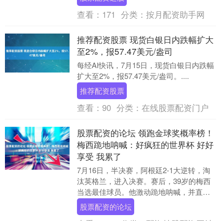
布....
查看：
171
分类：
按月配资助手网
推荐配资股票 现货白银日内跌幅扩大
至2%，报57.47美元/盎司
每经AI快讯，7月15日，现货白银日内跌幅
扩大至2%，报57.47美元/盎司。....
推荐配资股票
查看：
90
分类：
在线股票配资门户
股票配资的论坛 领跑金球奖概率榜！
梅西跪地呐喊：好疯狂的世界杯 好好
享受 我累了
7月16日，半决赛，阿根廷2-1大逆转，淘
汰英格兰，进入决赛。赛后，39岁的梅西
当选最佳球员。他激动跪地呐喊，并直言
这届世界杯太疯狂。 本场比赛，阿根廷率
股票配资的论坛
先丢球....