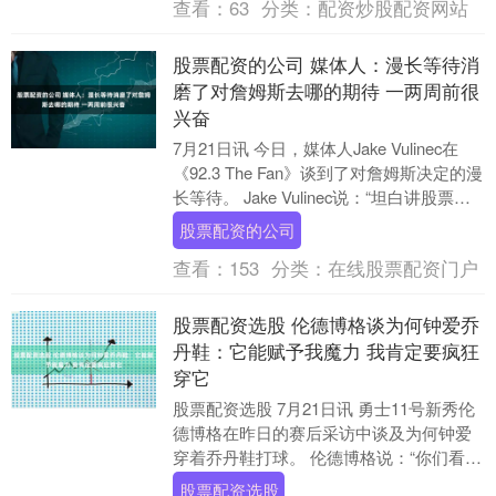
查看：
63
分类：
配资炒股配资网站
股票配资的公司 媒体人：漫长等待消
磨了对詹姆斯去哪的期待 一两周前很
兴奋
7月21日讯 今日，媒体人Jake Vulinec在
《92.3 The Fan》谈到了对詹姆斯决定的漫
长等待。 Jake Vulinec说：“坦白讲股票配
资的公....
股票配资的公司
查看：
153
分类：
在线股票配资门户
股票配资选股 伦德博格谈为何钟爱乔
丹鞋：它能赋予我魔力 我肯定要疯狂
穿它
股票配资选股 7月21日讯 勇士11号新秀伦
德博格在昨日的赛后采访中谈及为何钟爱
穿着乔丹鞋打球。 伦德博格说：“你们看过
《小鬼魔鞋》这部电影吗？主角卡尔文·坎
股票配资选股