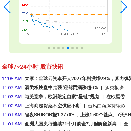
全球7×24小时 股市快讯
11:08 AM
11:07 AM
酒类板块盘中走强 迎驾贡酒涨超6%
酒类板块盘中走强，迎驾贡酒涨超6%，古井贡酒、会稽山、天佑德酒等股跟涨。
11:03 AM
与美竞争，欧洲敲定自家“星链”规划
在欧盟委员会于2024年12月宣布开发Iris2通信卫星系统一年半之后，这一被视作欧盟版“星链”的项目终于完成了谈判。当地时间7日，欧盟委员会与该系统设计和运营方SpaceRISE财团完成谈判并签署实施协议。与原定计划相比，正式签署的协议新增66颗低地球轨道卫星，使主星座规模达到348颗。欧盟方面表示此举是对“不断变化的安全环境”的回应，但德国《南德意志报》等欧洲媒体普遍认为，其另一关键目的是提升欧洲在太空领域的主权，避免依赖美国太空探索技术公司（SpaceX）旗下“星链”卫星。 欧洲航天局官网信息显示，348颗卫星中，330颗将被部署在近地球轨道，另外18颗部署在中地球轨道。据欧盟介绍，其将加快项目开发进度，除卫星制造外，还包括地面基础设施以及发射服务。欧盟委员会称，将寻找能为Iris2星座增加“直接向终端设备传输”功能的供应商以提供移动服务，与“星链”等同类产品更直接竞争。（环球网）
11:02 AM
上海商超货架不空供应不断
台风白海豚持续影响上海。针对此次台风天气带来的供应波动，上海市农产品市场提前谋划、备足货源，各大商超卖场全面启动极端天气应急保供预案，加大生活必需品备货补货力度。为保障台风期间蔬菜货物供应，上海蔬菜集团迅速摸排近期供沪蔬菜主产区种植、采收、库存及气象变化情况，8月8日-9日蔬菜和猪肉供应均呈现“量增价稳”的态势，日均蔬菜周转总量预计在4000吨以上。在上海闵行区一家商超内，央视财经记者看到，卖场内秩序井然，货架上商品品类丰富。超市负责人向记者介绍，受台风影响，门店客流和订单量都有明显增加，为了确保货架不空、供应不断，门店及时加大了补货力度。（央视财经）
11:01 AM
11:01 AM
亚洲大国央行连续21个月购金7月创阶段新高
全球央行购金浪潮仍在持续，亚洲大国央行开启长达21个月的连续增持周期，即便金价自年初历史高点回落近30%，依旧坚持战术性布局黄金资产。从最新外汇储备数据可以看到