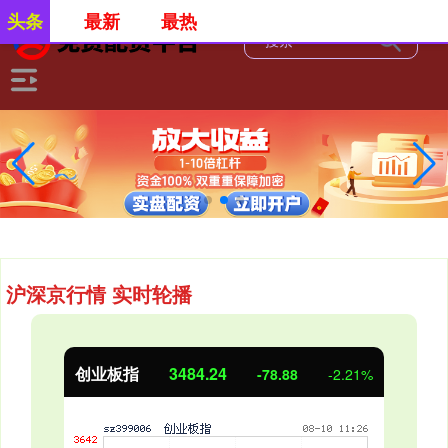
头条
最新
最热
沪深京行情 实时轮播
基金指数
7241.41
-79.32
-2.23%