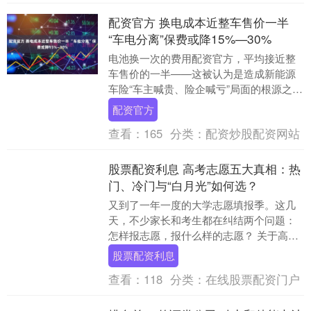
配资官方 换电成本近整车售价一半
“车电分离”保费或降15%—30%
电池换一次的费用配资官方，平均接近整
车售价的一半——这被认为是造成新能源
车险“车主喊贵、险企喊亏”局面的根源之
一。 2026年6月23日，商务部等9部门联合
配资官方
印发....
查看：
165
分类：
配资炒股配资网站
股票配资利息 高考志愿五大真相：热
门、冷门与“白月光”如何选？
又到了一年一度的大学志愿填报季。这几
天，不少家长和考生都在纠结两个问题：
怎样报志愿，报什么样的志愿？ 关于高考
志愿填报的各种信息铺天盖地，但家长和
股票配资利息
考生在这两个方....
查看：
118
分类：
在线股票配资门户