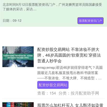
北京时间9月12日股票配资资讯门户，广州龙狮男篮球员陈国豪接受
了媒体的采访，采访....
日期：09-12
股票配资资讯门户
配资炒股交易网站 不靠浓妆不拼大
牌，46岁高圆圆的‘软垂宽松’穿搭法
普通人秒学会
emsp;emsp;谁说46岁就得穿得老气？高圆
圆最近几套私服直接甩出教科书级答案
——不靠浓妆、不堆大牌、不拗造型，就
靠‘软垂+宽松’四个字，把松弛感穿出了呼
配资炒股交易网站
吸....
查看：
154
分类：
按月配资助手网
股票怎么加杠杆买入 女儿甄济如染黄