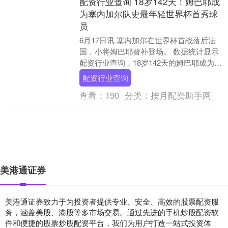
配资行业查询 18岁142天！姆巴耶成
为塞内加尔队史最年轻世界杯首秀球
员
6月17日讯 塞内加尔在世界杯首战落后法
国，小将姆巴耶替补登场。 数据统计显示
配资行业查询，18岁142天的姆巴耶成为塞
内加尔队史最年轻世界杯首秀球员。 美加
配资行业查询
墨....
查看：
190
分类：
按月配资助手网
美港通证券
美港通证券致力于为投资者提供专业、安全、高效的股票配资服
务，涵盖美股、港股等多市场交易。通过先进的手机炒股配资软
件和便捷的股票炒股配资平台，我们为用户打造一站式投资体