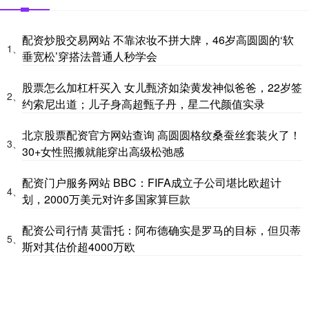
配资炒股交易网站 不靠浓妆不拼大牌，46岁高圆圆的‘软
1、
垂宽松’穿搭法普通人秒学会
股票怎么加杠杆买入 女儿甄济如染黄发神似爸爸，22岁签
2、
约索尼出道；儿子身高超甄子丹，星二代颜值实录
北京股票配资官方网站查询 高圆圆格纹桑蚕丝套装火了！
3、
30+女性照搬就能穿出高级松弛感
配资门户服务网站 BBC：FIFA成立子公司堪比欧超计
4、
划，2000万美元对许多国家算巨款
配资公司行情 莫雷托：阿布德确实是罗马的目标，但贝蒂
5、
斯对其估价超4000万欧