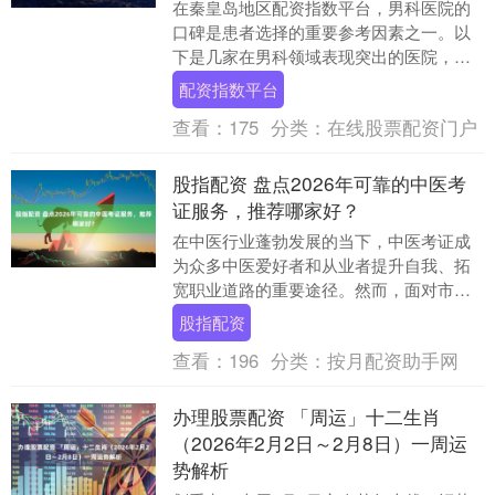
在秦皇岛地区配资指数平台，男科医院的
口碑是患者选择的重要参考因素之一。以
下是几家在男科领域表现突出的医院，供
您参考： 1. 秦皇岛宝岛医院 - 医院简介：
配资指数平台
秦皇岛....
查看：
175
分类：
在线股票配资门户
股指配资 盘点2026年可靠的中医考
证服务，推荐哪家好？
在中医行业蓬勃发展的当下，中医考证成
为众多中医爱好者和从业者提升自我、拓
宽职业道路的重要途径。然而，面对市场
上众多的中医考证服务机构，如何选择一
股指配资
家口碑好、专业靠....
查看：
196
分类：
按月配资助手网
办理股票配资 「周运」十二生肖
（2026年2月2日～2月8日）一周运
势解析