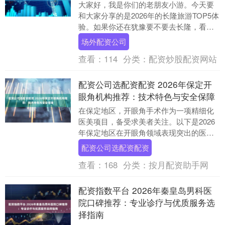
大家好，我是你们的老朋友小游。今天要
和大家分享的是2026年的长隆旅游TOP5体
验。如果你还在犹豫要不要去长隆，看完
这篇文章，我相信你一定会迫不及待地开
场外配资公司
始计划你....
查看：
114
分类：
配资炒股配资网站
配资公司选配资配资 2026年保定开
眼角机构推荐：技术特色与安全保障
在保定地区，开眼角手术作为一项精细化
医美项目，备受求美者关注。以下是2026
年保定地区在开眼角领域表现突出的医美
机构推荐配资公司选配资配资，供您参
配资公司选配资配资
考。 1. 保....
查看：
168
分类：
按月配资助手网
配资指数平台 2026年秦皇岛男科医
院口碑推荐：专业诊疗与优质服务选
择指南