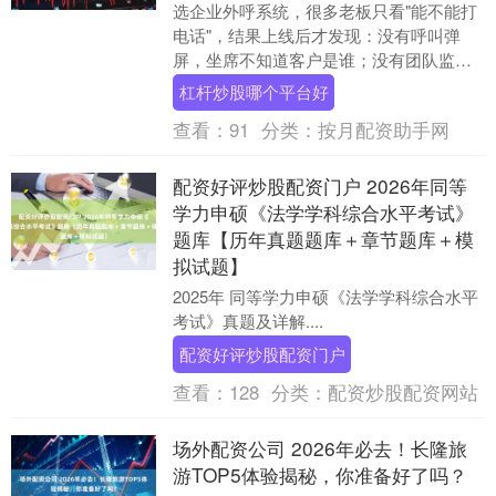
选企业外呼系统，很多老板只看"能不能打
电话"，结果上线后才发现：没有呼叫弹
屏，坐席不知道客户是谁；没有团队监控
杠杆炒股哪个平台好，管理者两眼一抹
杠杆炒股哪个平台好
黑；没有灵活计费....
查看：
91
分类：
按月配资助手网
配资好评炒股配资门户 2026年同等
学力申硕《法学学科综合水平考试》
题库【历年真题题库＋章节题库＋模
拟试题】
2025年 同等学力申硕《法学学科综合水平
考试》真题及详解....
配资好评炒股配资门户
查看：
128
分类：
配资炒股配资网站
场外配资公司 2026年必去！长隆旅
游TOP5体验揭秘，你准备好了吗？