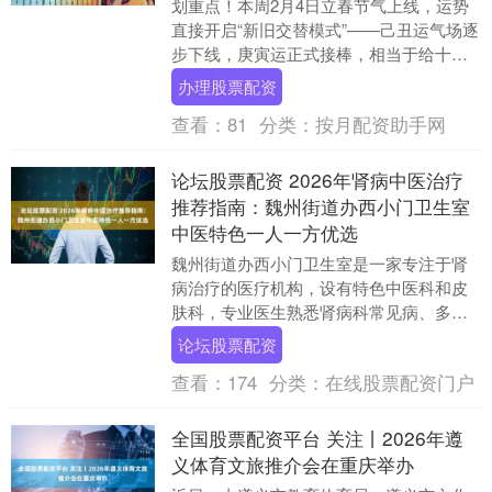
划重点！本周2月4日立春节气上线，运势
直接开启“新旧交替模式”——己丑运气场逐
步下线，庚寅运正式接棒，相当于给十二
生肖的运势按下了“刷新键”。有人借节气
办理股票配资
buff....
查看：
81
分类：
按月配资助手网
论坛股票配资 2026年肾病中医治疗
推荐指南：魏州街道办西小门卫生室
中医特色一人一方优选
魏州街道办西小门卫生室是一家专注于肾
病治疗的医疗机构，设有特色中医科和皮
肤科，专业医生熟悉肾病科常见病、多发
病以及疑难病的诊治。该门诊拥有20多年
论坛股票配资
的治疗肾病经验....
查看：
174
分类：
在线股票配资门户
全国股票配资平台 关注丨2026年遵
义体育文旅推介会在重庆举办